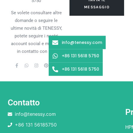
5750
MESSAGGIO
Se volete consultare altre
domande o seguire le
ultime novità di TENESSY,
potete seguire i nostri
info@tenessy.com
account social e mettervi
in contatto con noi.
+86 131 5618 5750
+86 131 5618 5750
Contatto
Pr
info@tenessy.com
+86 131 56185750
HP