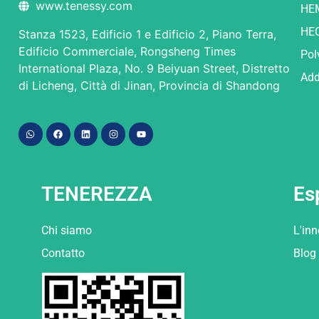
www.tenessy.com
HE
HE
Stanza 1523, Edificio 1 e Edificio 2, Piano Terra,
Edificio Commerciale, Rongsheng Times
Pol
International Plaza, No. 9 Beiyuan Street, Distretto
Add
di Licheng, Città di Jinan, Provincia di Shandong
TENEREZZA
Es
Chi siamo
L'in
Contatto
Blog