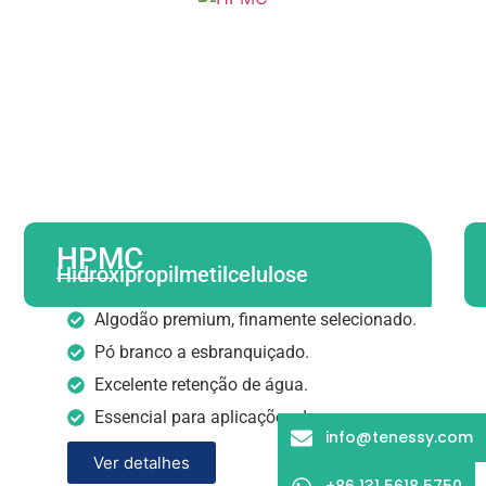
HPMC
Hidroxipropilmetilcelulose
Algodão premium, finamente selecionado.
Pó branco a esbranquiçado.
Excelente retenção de água.
Essencial para aplicações de argamassa.
info@tenessy.com
Ver detalhes
+86 131 5618 5750