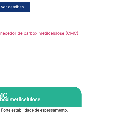
Ver detalhes
MC
boximetilcelulose
Forte estabilidade de espessamento.