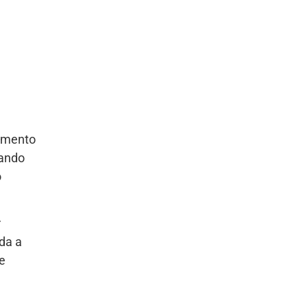
hamento
uando
o
r
da a
e