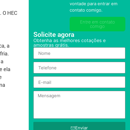
vontade para entrar em
contato comigo.
e. O HEC
Entre em contato
comigo
Solicite agora
Obtenha as melhores cotações e
amostras grátis.
ca, a
ria.
 a
e ela
e
uma
Enviar