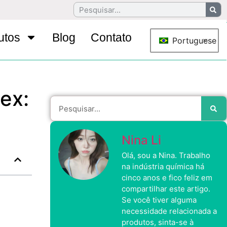
utos
Blog
Contato
Portuguese
ex:
Nina Li
Olá, sou a Nina. Trabalho
na indústria química há
cinco anos e fico feliz em
compartilhar este artigo.
Se você tiver alguma
necessidade relacionada a
produtos, sinta-se à