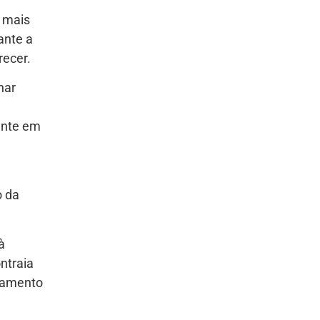
o mais
ante a
recer.
nar
ente em
o da
à
ntraia
abamento