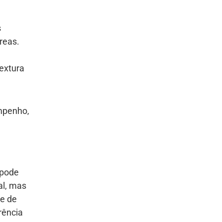
s
reas.
textura
empenho,
 pode
al, mas
de de
rência