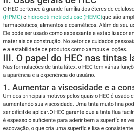
II. Usos gerais de HEC
O HEC pertence à grande família dos éteres de celulose
(HPMC)
e
hidroxietilmetilcelulose (HEMC)
que são ampl
farmacêuticos, alimentos e cosméticos. Além de seu us
Ele pode ser usado como espessante e estabilizador 
materiais de construção. No setor de cuidados pessoai
e a estabilidade de produtos como xampus e loções.
III. O papel do HEC nas tintas l
Nas formulações de tinta látex, o HEC tem várias fun
a aparência e a experiência do usuário.
1. Aumentar a viscosidade e a con
Um dos principais motivos pelos quais o HEC é usado em
aumentando sua viscosidade. Uma tinta muito fina pod
ser difícil de aplicar.O HEC garante que a tinta flua fa
é espesso o suficiente para aderir bem a superfícies 
escovação, o que cria uma superfície lisa e consistent