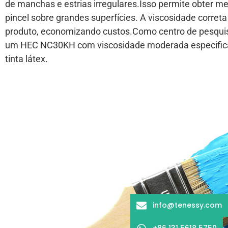
de manchas e estrias irregulares.Isso permite obter me
pincel sobre grandes superfícies. A viscosidade corret
produto, economizando custos.Como centro de pesquis
um HEC NC30KH com viscosidade moderada especificam
tinta látex.
info@tenessy.com
+86 131 5618 5750