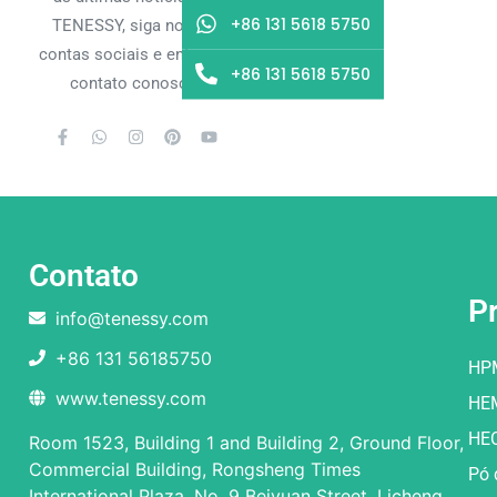
+86 131 5618 5750
TENESSY, siga nossas
contas sociais e entre em
+86 131 5618 5750
contato conosco.
Contato
P
info@tenessy.com
+86 131 56185750
HP
www.tenessy.com
HE
HE
Room 1523, Building 1 and Building 2, Ground Floor,
Commercial Building, Rongsheng Times
Pó 
International Plaza, No. 9 Beiyuan Street, Licheng