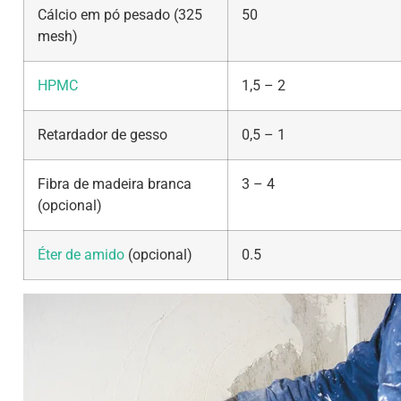
Cálcio em pó pesado (325
50
mesh)
HPMC
1,5 – 2
Retardador de gesso
0,5 – 1
Fibra de madeira branca
3 – 4
(opcional)
Éter de amido
(opcional)
0.5