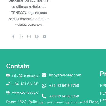
perguntas ou acompanhar
as últimas notícias da
TENESSY, siga nossas
contas sociais e entre em
contato conosco.
Contato
P
info@tenessy.com
info@tenessy.com
+86 131 56185750
+86 131 5618 5750
HP
www.tenessy.com
HE
+86 131 5618 5750
HE
Room 1523, Building 1 and Building 2, Ground Floor,