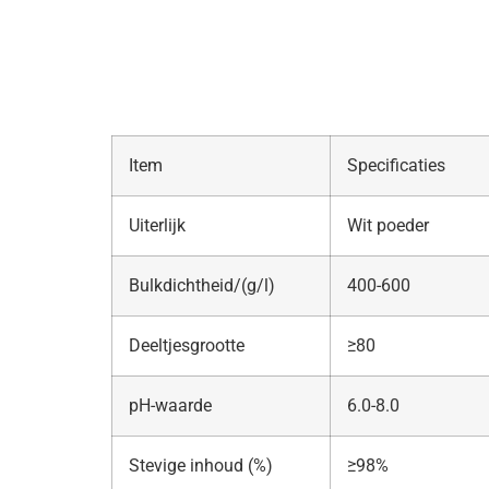
Item
Specificaties
Uiterlijk
Wit poeder
Bulkdichtheid/(g/l)
400-600
Deeltjesgrootte
≥80
pH-waarde
6.0-8.0
Stevige inhoud (%)
≥98%