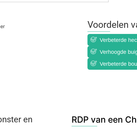
Voordelen 
Verbeterde hec
Verhoogde buigs
Verbeterde bou
nster en
RDP van een Chi