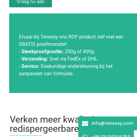
Vraag nu aan
Ervaar bij Tenessy ons RDP product zelf met een
GRATIS proefmonster!
-
Steekproefgrootte:
200g of 400g.
-
Verzending:
Snel via FedEx of DHL.
-
Service:
Deskundige ondersteuning bij het
aanpassen van formules.
Verken meer kwaliteiten van po
info@tenessy.com
redispergeerbare polymeer
+86 131 5618 5750