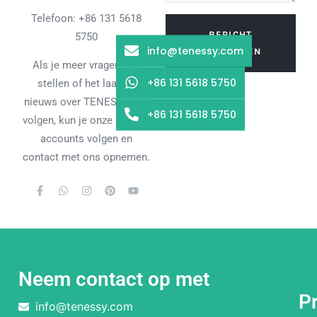
Telefoon: +86 131 5618
BERICHT
5750
info@tenessy.com
VERZENDEN
Als je meer vragen wilt
+86 131 5618 5750
stellen of het laatste
nieuws over TENESSY wilt
+86 131 5618 5750
volgen, kun je onze sociale
accounts volgen en
contact met ons opnemen.
Neem contact op met
P
info@tenessy.com