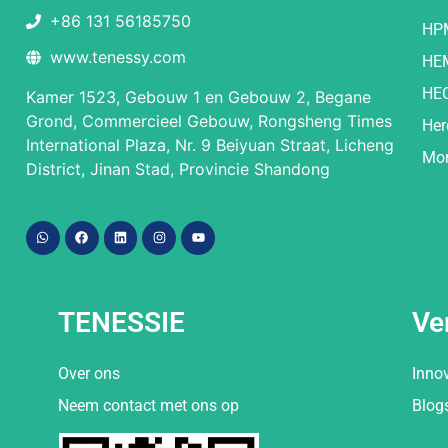
+86 131 56185750
HP
www.tenessy.com
HE
HE
Kamer 1523, Gebouw 1 en Gebouw 2, Begane
Grond, Commercieel Gebouw, Rongsheng Times
Her
International Plaza, Nr. 9 Beiyuan Straat, Licheng
Mor
District, Jinan Stad, Provincie Shandong
TENESSIE
Ve
Over ons
Inno
Neem contact met ons op
Blog