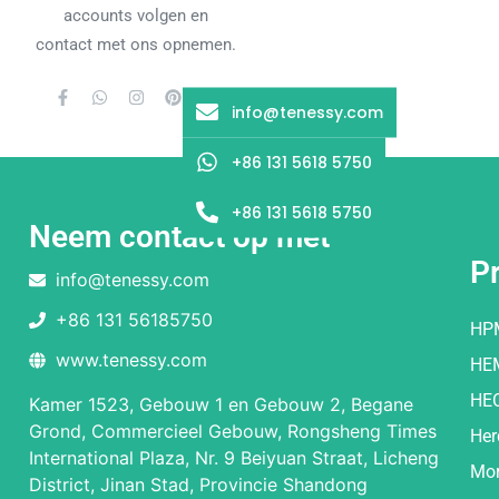
accounts volgen en
contact met ons opnemen.
info@tenessy.com
+86 131 5618 5750
+86 131 5618 5750
Neem contact op met
P
info@tenessy.com
+86 131 56185750
HP
www.tenessy.com
HE
HE
Kamer 1523, Gebouw 1 en Gebouw 2, Begane
Grond, Commercieel Gebouw, Rongsheng Times
Her
International Plaza, Nr. 9 Beiyuan Straat, Licheng
Mor
District, Jinan Stad, Provincie Shandong