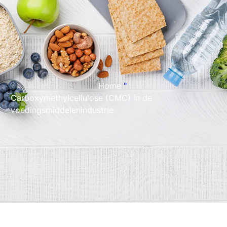
Home
"
Carboxymethylcellulose (CMC) in de
voedingsmiddelenindustrie