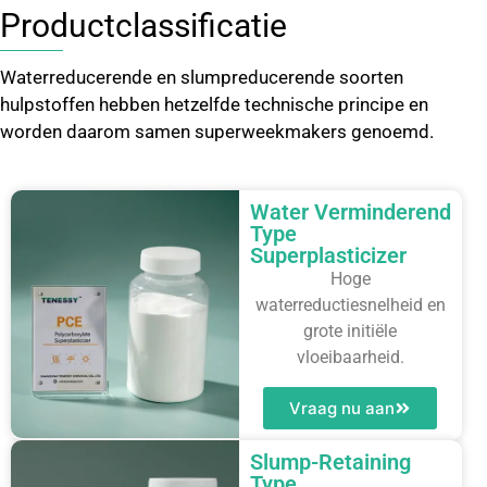
Productclassificatie
Waterreducerende en slumpreducerende soorten
hulpstoffen hebben hetzelfde technische principe en
worden daarom samen superweekmakers genoemd.
Water Verminderend
Type
Superplasticizer
Hoge
waterreductiesnelheid en
grote initiële
vloeibaarheid.
Vraag nu aan
Slump-Retaining
Type