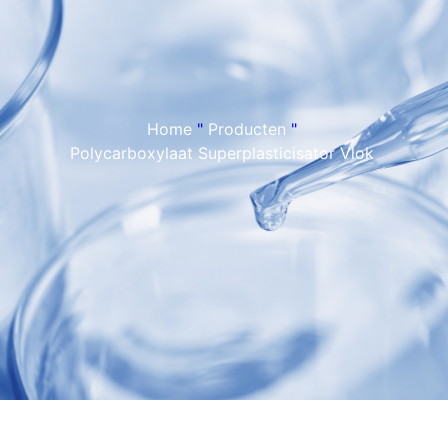
Home
"
Producten
"
Polycarboxylaat Superplasticisator Vlok