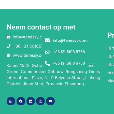
Neem contact op met
P
info@tenessy.com
info@tenessy.com
+86 131 56185750
HP
+86 131 5618 5750
www.tenessy.com
HE
+86 131 5618 5750
HE
Kamer 1523, Gebouw 1 en Gebouw 2, Begane
Grond, Commercieel Gebouw, Rongsheng Times
Her
International Plaza, Nr. 9 Beiyuan Straat, Licheng
Mor
District, Jinan Stad, Provincie Shandong