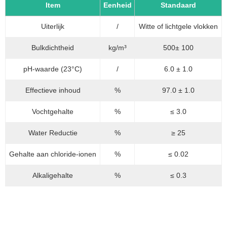
Item
Eenheid
Standaard
Uiterlijk
/
Witte of lichtgele vlokken
Bulkdichtheid
kg/m³
500± 100
pH-waarde (23°C)
/
6.0 ± 1.0
Effectieve inhoud
%
97.0 ± 1.0
Vochtgehalte
%
≤ 3.0
Water Reductie
%
≥ 25
Gehalte aan chloride-ionen
%
≤ 0.02
Alkaligehalte
%
≤ 0.3