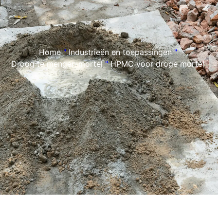
Home
"
Industrieën en toepassingen
"
Droog te mengen mortel
"
HPMC voor droge mortel