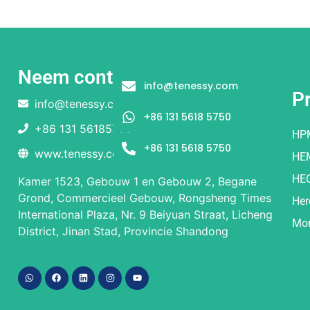
Neem contact op met
info@tenessy.com
P
info@tenessy.com
+86 131 5618 5750
+86 131 56185750
HP
+86 131 5618 5750
www.tenessy.com
HE
HE
Kamer 1523, Gebouw 1 en Gebouw 2, Begane
Grond, Commercieel Gebouw, Rongsheng Times
Her
International Plaza, Nr. 9 Beiyuan Straat, Licheng
Mor
District, Jinan Stad, Provincie Shandong