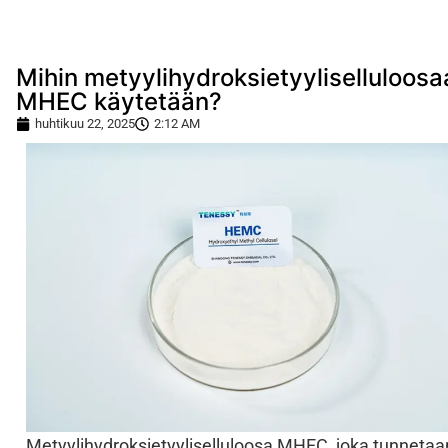
Mihin metyylihydroksietyyliselluloosa
MHEC käytetään?
huhtikuu 22, 2025
2:12 AM
Metyylihydroksietyyliselluloosa MHEC, joka tunnetaa