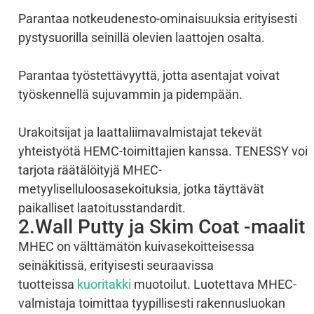
Parantaa notkeudenesto-ominaisuuksia erityisesti
pystysuorilla seinillä olevien laattojen osalta.
Parantaa työstettävyyttä, jotta asentajat voivat
työskennellä sujuvammin ja pidempään.
Urakoitsijat ja laattaliimavalmistajat tekevät
yhteistyötä HEMC-toimittajien kanssa. TENESSY voi
tarjota räätälöityjä MHEC-
metyyliselluloosasekoituksia, jotka täyttävät
paikalliset laatoitusstandardit.
2.Wall Putty ja Skim Coat -maalit
MHEC on välttämätön kuivasekoitteisessa
seinäkitissä, erityisesti seuraavissa
tuotteissa
kuoritakki
muotoilut. Luotettava MHEC-
valmistaja toimittaa tyypillisesti rakennusluokan