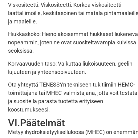
Viskositeetti: Viskositeetti: Korkea viskositeetti
laattaliimoille, keskitasoinen tai matala pintamaaleill
ja maaleille.
Hiukkaskoko: Hienojakoisemmat hiukkaset liukeneva
nopeammin, joten ne ovat suositeltavampia kuivissa
seoksissa.
Korvaavuuden taso: Vaikuttaa liukoisuuteen, geelin
lujuuteen ja yhteensopivuuteen.
Ota yhteyttä TENESSYn tekniseen tukitiimiin HEMC-
toimittajana tai MHEC-valmistajana, jotta voit testata
ja suositella parasta tuotetta erityiseen
koostumukseesi.
VI.Päätelmät
Metyylihydroksietyyliselluloosa (MHEC) on enemmä