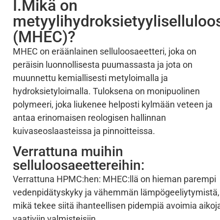
I.Mikä on
metyylihydroksietyyliselluloo
(MHEC)?
MHEC on eräänlainen selluloosaeetteri, joka on
peräisin luonnollisesta puumassasta ja jota on
muunnettu kemiallisesti metyloimalla ja
hydroksietyloimalla. Tuloksena on monipuolinen
polymeeri, joka liukenee helposti kylmään veteen ja
antaa erinomaisen reologisen hallinnan
kuivaseoslaasteissa ja pinnoitteissa.
Verrattuna muihin
selluloosaeettereihin:
Verrattuna HPMC:hen: MHEC:llä on hieman parempi
vedenpidätyskyky ja vähemmän lämpögeeliytymistä,
mikä tekee siitä ihanteellisen pidempiä avoimia aikoj
vaativiin valmisteisiin.