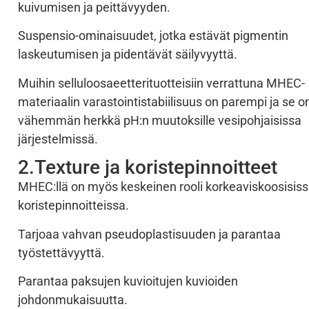
kuivumisen ja peittävyyden.
Suspensio-ominaisuudet, jotka estävät pigmentin
laskeutumisen ja pidentävät säilyvyyttä.
Muihin selluloosaeetterituotteisiin verrattuna MHEC-
materiaalin varastointistabiilisuus on parempi ja se o
vähemmän herkkä pH:n muutoksille vesipohjaisissa
järjestelmissä.
2.Texture ja koristepinnoitteet
MHEC:llä on myös keskeinen rooli korkeaviskoosisis
koristepinnoitteissa.
Tarjoaa vahvan pseudoplastisuuden ja parantaa
työstettävyyttä.
Parantaa paksujen kuvioitujen kuvioiden
johdonmukaisuutta.