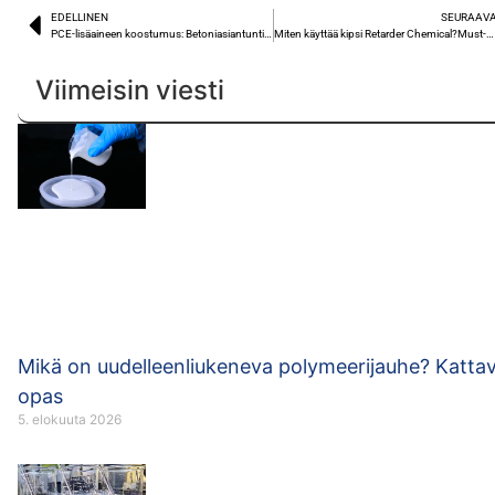
EDELLINEN
SEURAAV
PCE-lisäaineen koostumus: Betoniasiantuntijoiden täydellinen opas
Miten käyttää kipsi Retarder Chemical?Must-Lue aloittelijoille
Viimeisin viesti
Mikä on uudelleenliukeneva polymeerijauhe? Katta
opas
5. elokuuta 2026