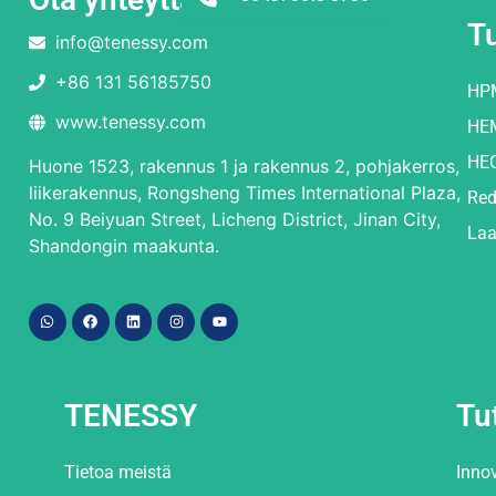
T
info@tenessy.com
+86 131 56185750
HP
www.tenessy.com
HE
HE
Huone 1523, rakennus 1 ja rakennus 2, pohjakerros,
liikerakennus, Rongsheng Times International Plaza,
Red
No. 9 Beiyuan Street, Licheng District, Jinan City,
Laa
Shandongin maakunta.
TENESSY
Tu
Tietoa meistä
Inno