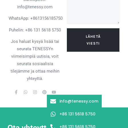
info@tenessy.com
WhatsApp:
+8613156185750
Puhelin: +86 131 5618 5750
LÄHETÄ
Jos haluat kysyä lisää tai
VIESTI
seurata TENESSYn
viimeisimpiä uutisia, voit
seurata sosiaalisia
tilejämme ja ottaa meihin
yhteyttä.
info@tenessy.com
+86 131 5618 5750
Ota yhteyttä
+86 131 5618 5750