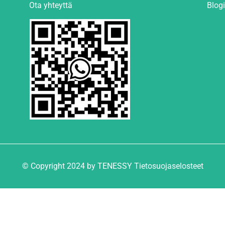
Ota yhteyttä
Blogi
© Copyright 2024 by TENESSY Tietosuojaselosteet