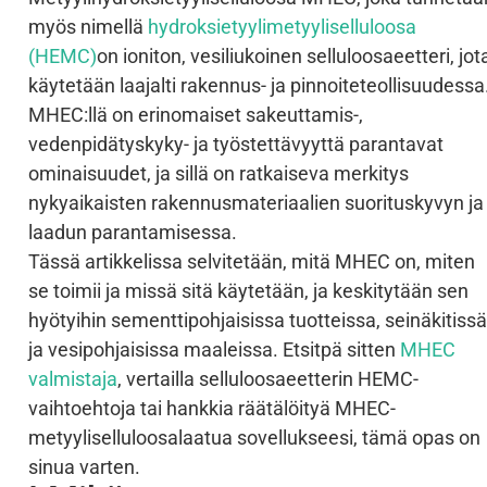
myös nimellä
hydroksietyylimetyyliselluloosa
(HEMC)
on ioniton, vesiliukoinen selluloosaeetteri, jot
käytetään laajalti rakennus- ja pinnoiteteollisuudessa
MHEC:llä on erinomaiset sakeuttamis-,
vedenpidätyskyky- ja työstettävyyttä parantavat
ominaisuudet, ja sillä on ratkaiseva merkitys
nykyaikaisten rakennusmateriaalien suorituskyvyn ja
laadun parantamisessa.
Tässä artikkelissa selvitetään, mitä MHEC on, miten
se toimii ja missä sitä käytetään, ja keskitytään sen
hyötyihin sementtipohjaisissa tuotteissa, seinäkitissä
ja vesipohjaisissa maaleissa. Etsitpä sitten
MHEC
valmistaja
, vertailla selluloosaeetterin HEMC-
vaihtoehtoja tai hankkia räätälöityä MHEC-
metyyliselluloosalaatua sovellukseesi, tämä opas on
sinua varten.