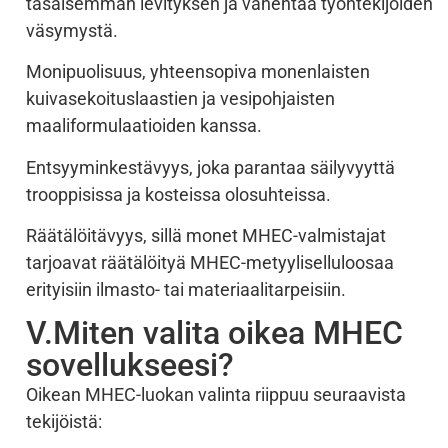
tasaisemman levityksen ja vähentää työntekijöiden
väsymystä.
Monipuolisuus, yhteensopiva monenlaisten
kuivasekoituslaastien ja vesipohjaisten
maaliformulaatioiden kanssa.
Entsyyminkestävyys, joka parantaa säilyvyyttä
trooppisissa ja kosteissa olosuhteissa.
Räätälöitävyys, sillä monet MHEC-valmistajat
tarjoavat räätälöityä MHEC-metyyliselluloosaa
erityisiin ilmasto- tai materiaalitarpeisiin.
V.Miten valita oikea MHEC
sovellukseesi?
Oikean MHEC-luokan valinta riippuu seuraavista
tekijöistä: