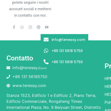
potete seguire i nostri
account social e mettervi
in contatto con noi.
info@tenessy.com
+86 131 5618 5750
Contatto
+86 131 5618 5750
Pr
info@tenessy.com
+86 131 56185750
HP
www.tenessy.com
HE
HE
Stanza 1523, Edificio 1 e Edificio 2, Piano Terra,
Edificio Commerciale, Rongsheng Times
Pol
International Plaza, No. 9 Beiyuan Street, Distretto
Add