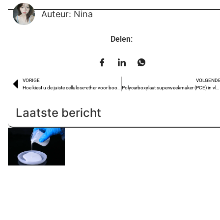
Auteur: Nina
Delen:
VORIGE
VOLGEND
Hoe kiest u de juiste cellulose-ether voor boorvloeistoffen in toepassingen in olievelden?
Polycarboxylaat superweekmaker (PCE) in vlokken Introductie
Laatste bericht