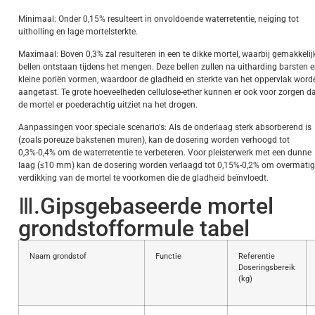
Minimaal: Onder 0,15% resulteert in onvoldoende waterretentie, neiging tot
uitholling en lage mortelsterkte.
Maximaal: Boven 0,3% zal resulteren in een te dikke mortel, waarbij gemakkelij
bellen ontstaan tijdens het mengen. Deze bellen zullen na uitharding barsten 
kleine poriën vormen, waardoor de gladheid en sterkte van het oppervlak word
aangetast. Te grote hoeveelheden cellulose-ether kunnen er ook voor zorgen d
de mortel er poederachtig uitziet na het drogen.
Aanpassingen voor speciale scenario's: Als de onderlaag sterk absorberend is
(zoals poreuze bakstenen muren), kan de dosering worden verhoogd tot
0,3%-0,4% om de waterretentie te verbeteren. Voor pleisterwerk met een dunne
laag (≤10 mm) kan de dosering worden verlaagd tot 0,15%-0,2% om overmati
verdikking van de mortel te voorkomen die de gladheid beïnvloedt.
Ⅲ.Gipsgebaseerde mortel
grondstofformule tabel
Naam grondstof
Functie
Referentie
Doseringsbereik
(kg)