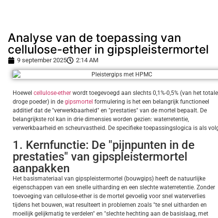
Analyse van de toepassing van
cellulose-ether in gipspleistermortel
9 september 2025
2:14 AM
Hoewel
cellulose-ether
wordt toegevoegd aan slechts 0,1%-0,5% (van het totale
droge poeder) in de
gipsmortel
formulering is het een belangrijk functioneel
additief dat de "verwerkbaarheid" en "prestaties" van de mortel bepaalt. De
belangrijkste rol kan in drie dimensies worden gezien: waterretentie,
verwerkbaarheid en scheurvastheid. De specifieke toepassingslogica is als vol
1. Kernfunctie: De "pijnpunten in de
prestaties" van gipspleistermortel
aanpakken
Het basismateriaal van gipspleistermortel (bouwgips) heeft de natuurlijke
eigenschappen van een snelle uitharding en een slechte waterretentie. Zonder
toevoeging van cellulose-ether is de mortel gevoelig voor snel waterverlies
tijdens het bouwen, wat resulteert in problemen zoals "te snel uitharden en
moeilijk gelijkmatig te verdelen" en "slechte hechting aan de basislaag, met