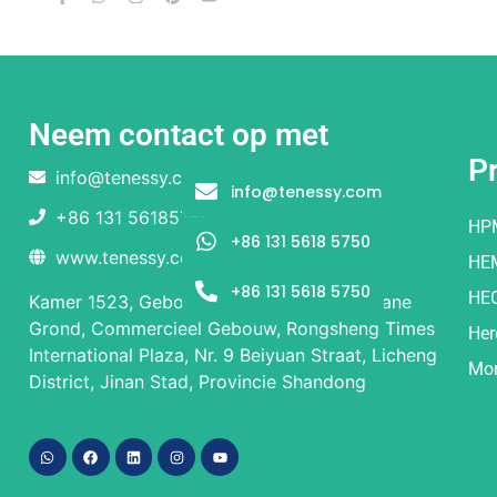
Neem contact op met
P
info@tenessy.com
info@tenessy.com
+86 131 56185750
HP
+86 131 5618 5750
www.tenessy.com
HE
+86 131 5618 5750
HE
Kamer 1523, Gebouw 1 en Gebouw 2, Begane
Grond, Commercieel Gebouw, Rongsheng Times
Her
International Plaza, Nr. 9 Beiyuan Straat, Licheng
Mor
District, Jinan Stad, Provincie Shandong