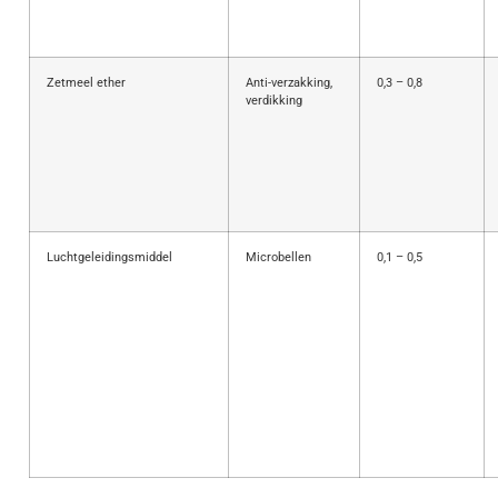
Zetmeel ether
Anti-verzakking,
0,3 – 0,8
verdikking
Luchtgeleidingsmiddel
Microbellen
0,1 – 0,5