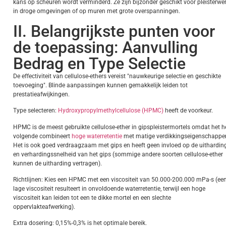
kans op scheuren wordt verminderd. Ze zijn bijzonder geschikt voor pleisterwe
in droge omgevingen of op muren met grote overspanningen.
II. Belangrijkste punten voor
de toepassing: Aanvulling
Bedrag en Type Selectie
De effectiviteit van cellulose-ethers vereist "nauwkeurige selectie en geschikte
toevoeging". Blinde aanpassingen kunnen gemakkelijk leiden tot
prestatieafwijkingen.
Type selecteren:
Hydroxypropylmethylcellulose (HPMC)
heeft de voorkeur.
HPMC is de meest gebruikte cellulose-ether in gipspleistermortels omdat het h
volgende combineert
hoge waterretentie
met matige verdikkingseigenschappe
Het is ook goed verdraagzaam met gips en heeft geen invloed op de uithardin
en verhardingssnelheid van het gips (sommige andere soorten cellulose-ether
kunnen de uitharding vertragen).
Richtlijnen: Kies een HPMC met een viscositeit van 50.000-200.000 mPa-s (ee
lage viscositeit resulteert in onvoldoende waterretentie, terwijl een hoge
viscositeit kan leiden tot een te dikke mortel en een slechte
oppervlakteafwerking).
Extra dosering: 0,15%-0,3% is het optimale bereik.