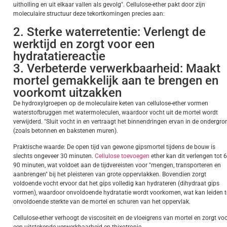
uitholling en uit elkaar vallen als gevolg". Cellulose-ether pakt door zijn
moleculaire structuur deze tekortkomingen precies aan:
2. Sterke waterretentie: Verlengt de
werktijd en zorgt voor een
hydratatiereactie
3. Verbeterde verwerkbaarheid: Maakt
mortel gemakkelijk aan te brengen en
voorkomt uitzakken
De hydroxylgroepen op de moleculaire keten van cellulose-ether vormen
waterstofbruggen met watermoleculen, waardoor vocht uit de mortel wordt
verwijderd. "Sluit vocht in en vertraagt het binnendringen ervan in de ondergro
(zoals betonnen en bakstenen muren).
Praktische waarde: De open tijd van gewone gipsmortel tijdens de bouw is
slechts ongeveer 30 minuten.
Cellulose toevoegen
ether kan dit verlengen tot 6
90 minuten, wat voldoet aan de tijdvereisten voor "mengen, transporteren en
aanbrengen" bij het pleisteren van grote oppervlakken. Bovendien zorgt
voldoende vocht ervoor dat het gips volledig kan hydrateren (dihydraat gips
vormen), waardoor onvoldoende hydratatie wordt voorkomen, wat kan leiden t
onvoldoende sterkte van de mortel en schuren van het oppervlak.
Cellulose-ether verhoogt de viscositeit en de vloeigrens van mortel en zorgt vo