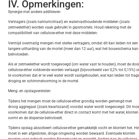
IV. Opmerkingen:
Synergie met andere additieven
Vertragers (zoals natriumcitraat) en watervasthoudende middelen (zoals
zetmeelether) worden vaak gebruikt in gipsmortels. Houd rekening met de
compatibiliteit van cellulose-ether met deze middelen:
Vermijd overmatig mengen met sterke vertragers, omdat dit kan leiden tot een
langere uitharding van de mortel (meer dan 12 uur), wat het bouwschema kan
beïnvloeden.
Als er zetmeelether wordt toegevoegd (om water vast te houden), moet de dos
cellulose-ether voldoende worden verlaagd (bijvoorbeeld van 0,2% tot 0,15%) 
te voorkomen dat er te veel water wordt vastgehouden, wat kan leiden tot trag
droging en schimmelvorming in de mortel.
Meng- en opslagvereisten
Tijdens het mengen moet de cellulose-ether grondig worden gemengd met
droog aggregaat (zoals kwartszand) voordat water wordt toegevoegd. Dit moe
voorkomen dat de cellulose-ether direct in contact komt met het water, klonten
vormt en de dispersie beïnvloedt.
Tijdens opslag absorbeert cellulose-ether gemakkelijk vocht en klontert het. He
moet in een afgesloten, droge omgeving worden bewaard. Eventuele klonten