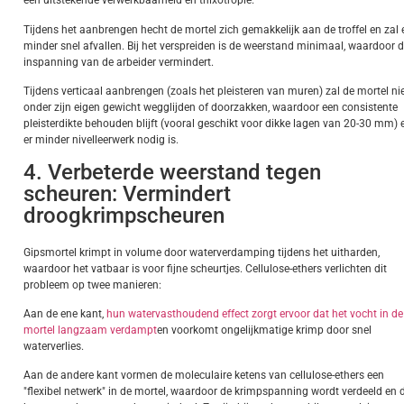
een uitstekende verwerkbaarheid en thixotropie.
Tijdens het aanbrengen hecht de mortel zich gemakkelijk aan de troffel en zal 
minder snel afvallen. Bij het verspreiden is de weerstand minimaal, waardoor 
inspanning van de arbeider vermindert.
Tijdens verticaal aanbrengen (zoals het pleisteren van muren) zal de mortel ni
onder zijn eigen gewicht wegglijden of doorzakken, waardoor een consistente
pleisterdikte behouden blijft (vooral geschikt voor dikke lagen van 20-30 mm) 
er minder nivelleerwerk nodig is.
4. Verbeterde weerstand tegen
scheuren: Vermindert
droogkrimpscheuren
Gipsmortel krimpt in volume door waterverdamping tijdens het uitharden,
waardoor het vatbaar is voor fijne scheurtjes. Cellulose-ethers verlichten dit
probleem op twee manieren:
Aan de ene kant,
hun watervasthoudend effect zorgt ervoor dat het vocht in de
mortel langzaam verdampt
en voorkomt ongelijkmatige krimp door snel
waterverlies.
Aan de andere kant vormen de moleculaire ketens van cellulose-ethers een
"flexibel netwerk" in de mortel, waardoor de krimpspanning wordt verdeeld en 