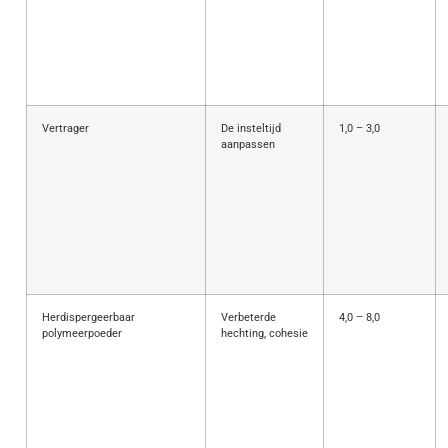
Vertrager
De insteltijd
1,0 – 3,0
aanpassen
Herdispergeerbaar
Verbeterde
4,0 – 8,0
polymeerpoeder
hechting, cohesie