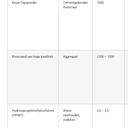
Bouw Gipspoeder
Cementgebonden
1000
materiaal
Rivierzand van hoge kwaliteit
Aggregaat
1200 – 1500
Hydroxypropylmethylcellulose
Water
2,0 – 3,5
(HPMC)
vasthouden,
indikken