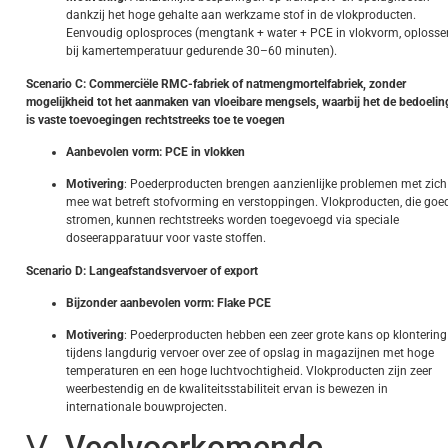
dankzij het hoge gehalte aan werkzame stof in de vlokproducten.
Eenvoudig oplosproces (mengtank + water + PCE in vlokvorm, oplosse
bij kamertemperatuur gedurende 30–60 minuten).
Scenario C: Commerciële RMC-fabriek of natmengmortelfabriek, zonder
mogelijkheid tot het aanmaken van vloeibare mengsels, waarbij het de bedoelin
is vaste toevoegingen rechtstreeks toe te voegen
Aanbevolen vorm: PCE in vlokken
Motivering
: Poederproducten brengen aanzienlijke problemen met zich
mee wat betreft stofvorming en verstoppingen. Vlokproducten, die goe
stromen, kunnen rechtstreeks worden toegevoegd via speciale
doseerapparatuur voor vaste stoffen.
Scenario D: Langeafstandsvervoer of export
Bijzonder aanbevolen vorm: Flake PCE
Motivering
: Poederproducten hebben een zeer grote kans op klontering
tijdens langdurig vervoer over zee of opslag in magazijnen met hoge
temperaturen en een hoge luchtvochtigheid. Vlokproducten zijn zeer
weerbestendig en de kwaliteitsstabiliteit ervan is bewezen in
internationale bouwprojecten.
Ⅴ. Veelvoorkomende