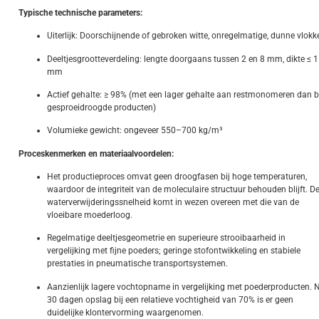
Typische technische parameters:
Uiterlijk: Doorschijnende of gebroken witte, onregelmatige, dunne vlokk
Deeltjesgrootteverdeling: lengte doorgaans tussen 2 en 8 mm, dikte ≤ 1
mm
Actief gehalte: ≥ 98% (met een lager gehalte aan restmonomeren dan b
gesproeidroogde producten)
Volumieke gewicht: ongeveer 550–700 kg/m³
Proceskenmerken en materiaalvoordelen:
Het productieproces omvat geen droogfasen bij hoge temperaturen,
waardoor de integriteit van de moleculaire structuur behouden blijft. D
waterverwijderingssnelheid komt in wezen overeen met die van de
vloeibare moederloog.
Regelmatige deeltjesgeometrie en superieure strooibaarheid in
vergelijking met fijne poeders; geringe stofontwikkeling en stabiele
prestaties in pneumatische transportsystemen.
Aanzienlijk lagere vochtopname in vergelijking met poederproducten. 
30 dagen opslag bij een relatieve vochtigheid van 70% is er geen
duidelijke klontervorming waargenomen.