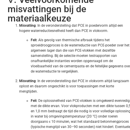
misvattingen bij de
materiaalkeuze
Misvatting
: In de veronderstelling dat PCE in poedervorm altijd een
hogere waterreductiesnelheid heeft dan PCE in vlokvorm.
Feit
: Als gevolg van thermische afbraak tijdens het
sproeidroogproces is de waterreductie van PCE-poeder over het
algemeen lager dan die van PCE-vlokken met dezelfde
samenstelling. Bij de selectie moeten testrapporten van
onafhankelijke instanties worden opgevraagd om de
vloeibaarheid van de cementpasta en de feitelijke gegevens ove
de waterreductie te vergelijken.
Misvatting
: In de veronderstelling dat PCE in vlokvorm altijd langzaam
oplost en daarom ongeschikt is voor toepassingen met korte
mengtijden.
Feit
: De oplossnelheid van PCE-vlokken is omgekeerd evenredig
met de dikte ervan. Voor vlokproducten met een dikte tussen 0,
en 1,0 mm bedraagt de tijd die nodig is voor volledige oplossin
in water bij omgevingstemperatuur (20 °C) onder roeren
doorgaans ≤ 10 minuten, wat het standaard betonmengproces
(typische mengtijd van 30–90 seconden) niet hindert. Eventuel