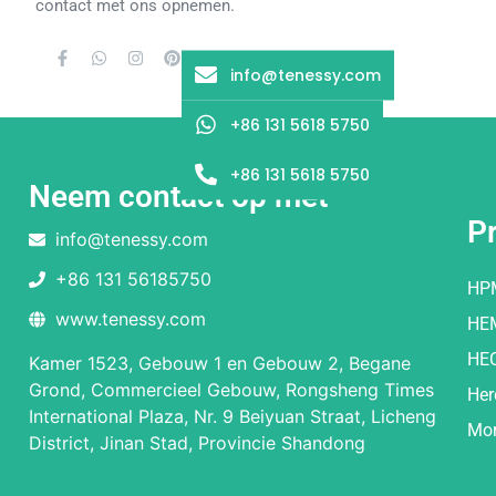
contact met ons opnemen.
info@tenessy.com
+86 131 5618 5750
+86 131 5618 5750
Neem contact op met
P
info@tenessy.com
+86 131 56185750
HP
www.tenessy.com
HE
HE
Kamer 1523, Gebouw 1 en Gebouw 2, Begane
Grond, Commercieel Gebouw, Rongsheng Times
Her
International Plaza, Nr. 9 Beiyuan Straat, Licheng
Mor
District, Jinan Stad, Provincie Shandong