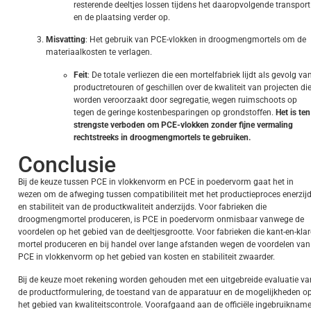
resterende deeltjes lossen tijdens het daaropvolgende transport
en de plaatsing verder op.
Misvatting
: Het gebruik van PCE-vlokken in droogmengmortels om de
materiaalkosten te verlagen.
Feit
: De totale verliezen die een mortelfabriek lijdt als gevolg va
productretouren of geschillen over de kwaliteit van projecten di
worden veroorzaakt door segregatie, wegen ruimschoots op
tegen de geringe kostenbesparingen op grondstoffen.
Het is ten
strengste verboden om PCE-vlokken zonder fijne vermaling
rechtstreeks in droogmengmortels te gebruiken.
Conclusie
Bij de keuze tussen PCE in vlokkenvorm en PCE in poedervorm gaat het in
wezen om de afweging tussen compatibiliteit met het productieproces enerzij
en stabiliteit van de productkwaliteit anderzijds. Voor fabrieken die
droogmengmortel produceren, is PCE in poedervorm onmisbaar vanwege de
voordelen op het gebied van de deeltjesgrootte. Voor fabrieken die kant-en-klar
mortel produceren en bij handel over lange afstanden wegen de voordelen van
PCE in vlokkenvorm op het gebied van kosten en stabiliteit zwaarder.
Bij de keuze moet rekening worden gehouden met een uitgebreide evaluatie va
de productformulering, de toestand van de apparatuur en de mogelijkheden o
het gebied van kwaliteitscontrole. Voorafgaand aan de officiële ingebruiknam