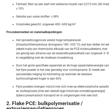
Fijnheid: Rest op een zeef met vierkante mazen van 0,315 mm (40 mes
≤ 10%
Gehalte aan vaste stoffen: ≥ 98%
Volumieke gewicht: ongeveer 400–600 kg/m³
Proceskenmerken en materiaalbeperkingen:
Het sproeidroogproces vereist hoge temperaturen
(inlaatluchttemperatuur doorgaans 180–250 °C), wat kan leiden tot ee
zekere mate van thermische afbraak van de PCE-molecuulketens, met
als gevolg een afname van de waterafbraaksnelheid van ongeveer 3–
in vergelijking met de vloeibare moederloog.
Door het grote specifieke oppervlak en de hoge oppervlakte-energie van
het fijne poeder is het zeer gevoelig voor vochtopname. Er treedt een
aanzienlijke neiging tot klontering op wanneer de relatieve
luchtvochtigheid hoger is dan 60%.
Fijne poeders brengen risico’s met zich mee op elektrostatische opladi
en stofexplosies (met een relatief lage minimale ontstekingsenergie)
tijdens pneumatisch transport en in omgevingen met veel stof.
2. Flake PCE: bulkpolymerisatie /
extrusiegranulatieproces