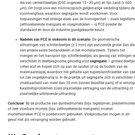
die van cementdeeltjes (D50 ongeveer 15–30 μm) en fijn zand (≤ 600
μm). Dit zorgt voor een microscopisch gelijkmatige verdeling tijdens de
voormengfase, waardoor segregatie wordt voorkomen. Voor
toepassingen met strenge eisen aan de homogeniteit – zoals tegellijme
zelfnivellerende mengsels en voegmiddelen – is PCE-poeder de
standaard en door de industrie goedgekeurde keuze.
Nadelen van PCE in vlokvorm in dit scenario
: De geometrische
afmetingen van schilferdeeltjes (≥ 2 mm) zijn aanzienlijk groter dan die
van andere vaste bestanddelen in het mortelsysteem. Tijdens het
mengen en het transport zijn schilferdeeltjes, als gevolg van trillingen e
verschillen in deeltjesgrootte, gevoelig voor
segregatie
— grotere deeltje
rollen eraf en hopen zich op aan de randen of op de bodem van de
materiaalstapel, waardoor het gehalte aan superplastificeerder van za
tot zak ongelijkmatig is. In de praktijk uit segregatie zich in verschillen 
vloeibaarheid van meer dan 20 mm binnen dezelfde partij, of in ernstig
kwaliteitsproblemen zoals plaatselijke vertraging van de uitharding of
plaatselijke uitblijvende uitharding.
Conclusie
: Bij de productie van dunbedmortels (bijv. tegellijmen, pleistermortel
of zeer vloeibare mortels (bijv. zelfnivellerende mengsels) moeten
mortelfabrieken PCE in poedervorm gebruiken. Vlokproducten mogen in dit
geval niet als vervanging worden gebruikt.