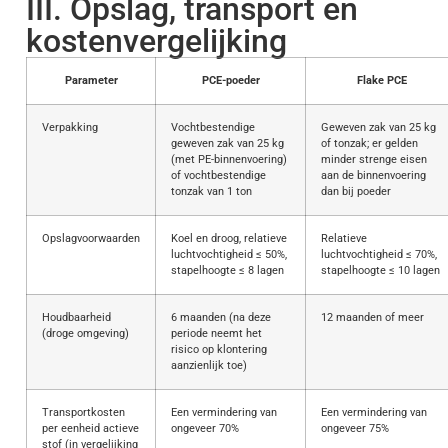
III. Opslag, transport en
kostenvergelijking
Parameter
PCE-poeder
Flake PCE
Verpakking
Vochtbestendige
Geweven zak van 25 kg
geweven zak van 25 kg
of tonzak; er gelden
(met PE-binnenvoering)
minder strenge eisen
of vochtbestendige
aan de binnenvoering
tonzak van 1 ton
dan bij poeder
Opslagvoorwaarden
Koel en droog, relatieve
Relatieve
luchtvochtigheid ≤ 50%,
luchtvochtigheid ≤ 70%,
stapelhoogte ≤ 8 lagen
stapelhoogte ≤ 10 lagen
Houdbaarheid
6 maanden (na deze
12 maanden of meer
(droge omgeving)
periode neemt het
risico op klontering
aanzienlijk toe)
Transportkosten
Een vermindering van
Een vermindering van
per eenheid actieve
ongeveer 70%
ongeveer 75%
stof (in vergelijking