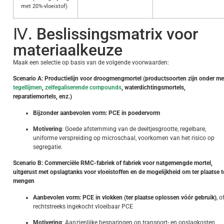
met 20%-vloeistof)
Ⅳ. Beslissingsmatrix voor
materiaalkeuze
Maak een selectie op basis van de volgende voorwaarden:
Scenario A: Productielijn voor droogmengmortel (productsoorten zijn onder me
tegellijmen
,
zelfegaliserende compounds
, waterdichtingsmortels,
reparatiemortels, enz.)
Bijzonder aanbevolen vorm: PCE in poedervorm
Motivering
: Goede afstemming van de deeltjesgrootte, regelbare,
uniforme verspreiding op microschaal, voorkomen van het risico op
segregatie.
Scenario B: Commerciële RMC-fabriek of fabriek voor natgemengde mortel,
uitgerust met opslagtanks voor vloeistoffen en de mogelijkheid om ter plaatse t
mengen
Aanbevolen vorm: PCE in vlokken (ter plaatse oplossen vóór gebruik)
, o
rechtstreeks ingekocht vloeibaar PCE
Motivering
: Aanzienlijke besparingen op transport- en opslagkosten