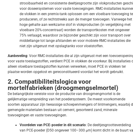
strooibaarheid en consistente deeltjesgrootte zijn vlokproducten gesch
voor doseersystemen voor vaste toevoegingen. RMC-installaties kunne
de vlokken in een premix-tank oplossen om een vloeibare toevoeging te
produceren, of ze rechtstreeks aan de menger toevoegen. Vanwege het
hoge gehalte aan werkzame stof in vlokproducten (in vergelijking met
vloeibare 20%-concentraat) worden de transportkosten met ongeveer
75% verlaagd, waardoor ze bijzonder geschikt zijn voor transport over
middellange tot lange afstanden en voor mobiele RMC-installaties die
niet zijn uitgerust met opslagtanks voor vloeistoffen.
Aanbeveling
: Voor RMC-installaties die al zijn uitgerust met een toevoeropenin
voor vaste toeslagstoffen, verdient PCE in vlokken de voorkeur. Bij installaties 
alleen vloeibare toeslagstoffen kunnen verwerken, moet PCE in vlokken ter
plaatse worden opgelost en gereconstitueerd voordat het wordt gebruikt.
2. Compatibiliteitslogica voor
mortelfabrieken (droogmengselmortel)
De belangrijkste vereiste voor de productie van droogmengmortel is de
gelijkmatige verspreiding van het poedersysteem. De meest voorkomende
soorten apparatuur zijn tweassige schoepenmengers of lintmengers, waarbij 
gemengde materialen bestaan uit cement, gesorteerd zand, minerale
toevoegingen en vaste toevoegingen.
Voordelen van PCE-poeder in dit scenario
: De deeltjesgrootteverdeling
van PCE-poeder (D50 ongeveer 100–300 μm) komt dicht in de buurt v