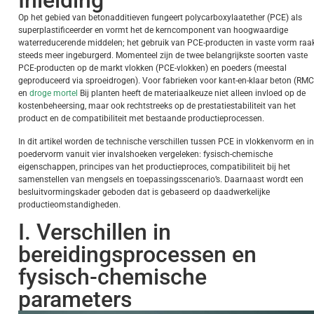
Inleiding
Op het gebied van betonadditieven fungeert polycarboxylaatether (PCE) als
superplastificeerder en vormt het de kerncomponent van hoogwaardige
waterreducerende middelen; het gebruik van PCE-producten in vaste vorm raa
steeds meer ingeburgerd. Momenteel zijn de twee belangrijkste soorten vaste
PCE-producten op de markt vlokken (PCE-vlokken) en poeders (meestal
geproduceerd via sproeidrogen). Voor fabrieken voor kant-en-klaar beton (RMC
en
droge mortel
Bij planten heeft de materiaalkeuze niet alleen invloed op de
kostenbeheersing, maar ook rechtstreeks op de prestatiestabiliteit van het
product en de compatibiliteit met bestaande productieprocessen.
In dit artikel worden de technische verschillen tussen PCE in vlokkenvorm en in
poedervorm vanuit vier invalshoeken vergeleken: fysisch-chemische
eigenschappen, principes van het productieproces, compatibiliteit bij het
samenstellen van mengsels en toepassingsscenario’s. Daarnaast wordt een
besluitvormingskader geboden dat is gebaseerd op daadwerkelijke
productieomstandigheden.
I. Verschillen in
bereidingsprocessen en
fysisch-chemische
parameters