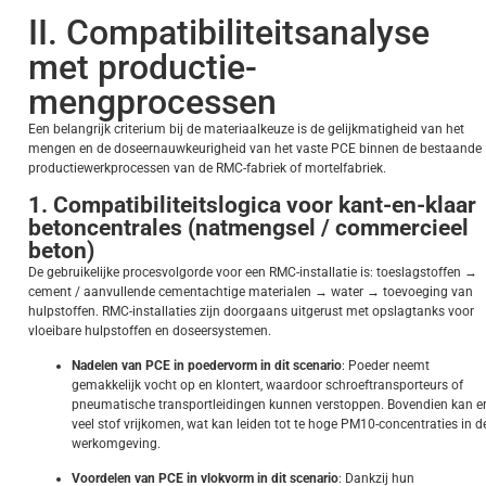
II. Compatibiliteitsanalyse
met productie-
mengprocessen
Een belangrijk criterium bij de materiaalkeuze is de gelijkmatigheid van het
mengen en de doseernauwkeurigheid van het vaste PCE binnen de bestaande
productiewerkprocessen van de RMC-fabriek of mortelfabriek.
1. Compatibiliteitslogica voor kant-en-klaar
betoncentrales (natmengsel / commercieel
beton)
De gebruikelijke procesvolgorde voor een RMC-installatie is: toeslagstoffen →
cement / aanvullende cementachtige materialen → water → toevoeging van
hulpstoffen. RMC-installaties zijn doorgaans uitgerust met opslagtanks voor
vloeibare hulpstoffen en doseersystemen.
Nadelen van PCE in poedervorm in dit scenario
: Poeder neemt
gemakkelijk vocht op en klontert, waardoor schroeftransporteurs of
pneumatische transportleidingen kunnen verstoppen. Bovendien kan e
veel stof vrijkomen, wat kan leiden tot te hoge PM10-concentraties in d
werkomgeving.
Voordelen van PCE in vlokvorm in dit scenario
: Dankzij hun