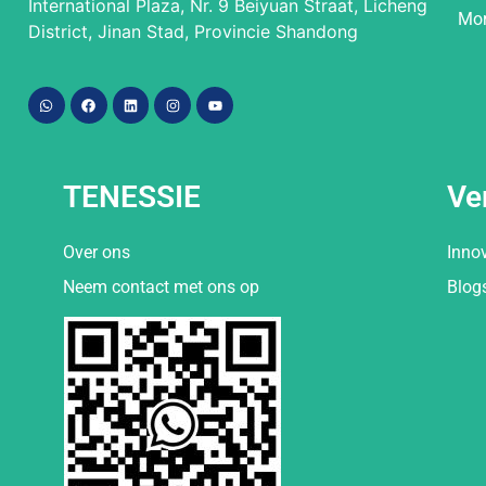
International Plaza, Nr. 9 Beiyuan Straat, Licheng
Mor
District, Jinan Stad, Provincie Shandong
TENESSIE
Ve
Over ons
Inno
Neem contact met ons op
Blog