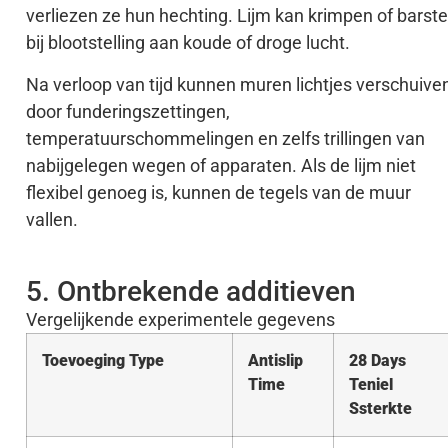
verliezen ze hun hechting. Lijm kan krimpen of barst
bij blootstelling aan koude of droge lucht.
Na verloop van tijd kunnen muren lichtjes verschuive
door funderingszettingen,
temperatuurschommelingen en zelfs trillingen van
nabijgelegen wegen of apparaten. Als de lijm niet
flexibel genoeg is, kunnen de tegels van de muur
vallen.
5. Ontbrekende additieven
Vergelijkende experimentele gegevens
Toevoeging
T
ype
Antislip
28
D
ays
T
ime
T
eniel
S
sterkte