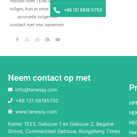
nieuws over TENESSY wilt
volgen, kun je onze sociale
+86 131 5618 5750
accounts volgen en
contact met ons opnemen.
Neem contact op met
P
info@tenessy.com
+86 131 56185750
HP
www.tenessy.com
HE
HE
Kamer 1523, Gebouw 1 en Gebouw 2, Begane
Grond, Commercieel Gebouw, Rongsheng Times
Her