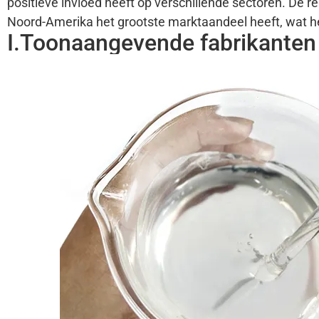
positieve invloed heeft op verschillende sectoren. De reg
Noord-Amerika het grootste marktaandeel heeft, wat he
I.Toonaangevende fabrikanten 