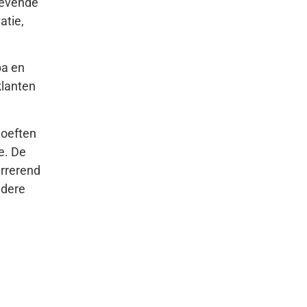
gevende
atie,
pa en
klanten
hoeften
e. De
urrerend
ndere