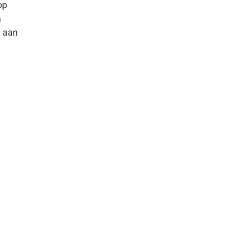
op
n
g aan