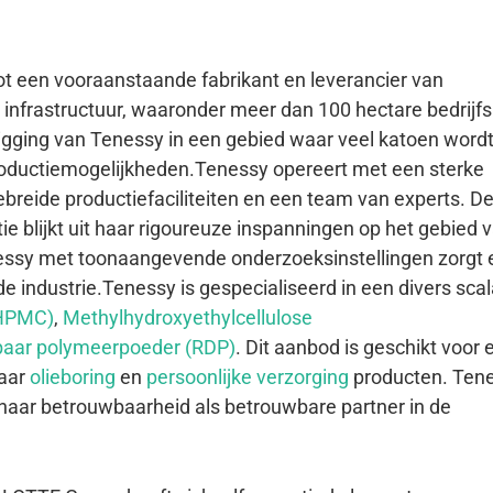
tot een vooraanstaande fabrikant en leverancier van
 infrastructuur, waaronder meer dan 100 hectare bedrijf
igging van Tenessy in een gebied waar veel katoen word
productiemogelijkheden.Tenessy opereert met een sterke
breide productiefaciliteiten en een team van experts. D
e blijkt uit haar rigoureuze inspanningen op het gebied 
ssy met toonaangevende onderzoeksinstellingen zorgt 
 de industrie.Tenessy is gespecialiseerd in een divers sca
(HPMC)
,
Methylhydroxyethylcellulose
baar polymeerpoeder (RDP)
. Dit aanbod is geschikt voor 
aar
olieboring
en
persoonlijke verzorging
producten. Tene
 haar betrouwbaarheid als betrouwbare partner in de