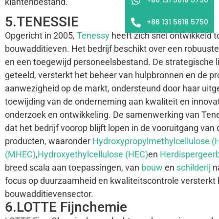
klantenbestand.
5.TENESSIE
+86 131 5618 5750
Opgericht in 2005,
Tenessy
heeft zich snel ontwikkeld 
bouwadditieven. Het bedrijf beschikt over een robuuste
en een toegewijd personeelsbestand. De strategische l
geteeld, versterkt het beheer van hulpbronnen en de 
aanwezigheid op de markt, ondersteund door haar uitge
toewijding van de onderneming aan kwaliteit en innovati
onderzoek en ontwikkeling. De samenwerking van Tene
dat het bedrijf voorop blijft lopen in de vooruitgang van
producten, waaronder
Hydroxypropylmethylcellulose 
(MHEC)
,
Hydroxyethylcellulose (HEC)
en
Herdispergeer
breed scala aan toepassingen, van
bouw
en
schilderij
n
focus op duurzaamheid en kwaliteitscontrole versterkt
bouwadditievensector.
6.LOTTE Fijnchemie