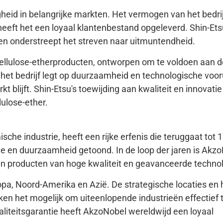
gheid in belangrijke markten. Het vermogen van het bedri
eeft het een loyaal klantenbestand opgeleverd. Shin-Ets
en onderstreept het streven naar uitmuntendheid.
 cellulose-etherproducten, ontworpen om te voldoen aan d
 het bedrijf legt op duurzaamheid en technologische voo
 blijft. Shin-Etsu's toewijding aan kwaliteit en innovatie
lulose-ether.
e industrie, heeft een rijke erfenis die teruggaat tot 
e en duurzaamheid getoond. In de loop der jaren is Akz
ijn producten van hoge kwaliteit en geavanceerde technol
a, Noord-Amerika en Azië. De strategische locaties en 
en het mogelijk om uiteenlopende industrieën effectief 
liteitsgarantie heeft AkzoNobel wereldwijd een loyaal