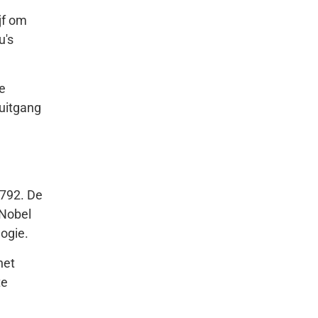
jf om
u's
e
ruitgang
1792. De
oNobel
ogie.
het
te