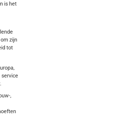
 is het
llende
 om zijn
id tot
Europa,
 service
.
ouw-,
hoeften