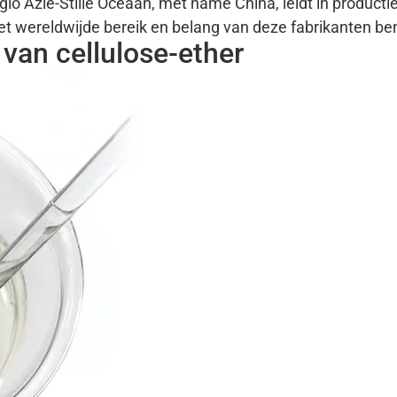
io Azië-Stille Oceaan, met name China, leidt in productie,
t wereldwijde bereik en belang van deze fabrikanten be
van cellulose-ether