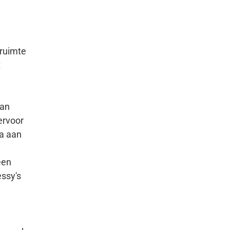
sruimte
t
e
van
ervoor
la aan
een
ssy's