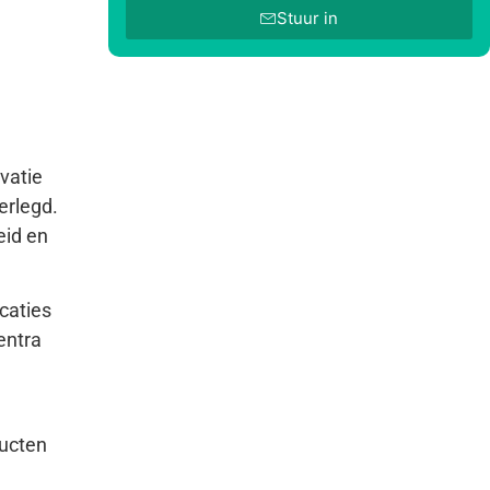
Stuur in
vatie
erlegd.
eid en
caties
entra
ducten