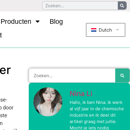
Producten
Blog
Dutch
t
er
Nina Li
ose-
Hallo, ik ben Nina. Ik werk
p door
al vijf jaar in de chemische
tste
industrie en ik deel dit
artikel graag met jullie.
en
Mocht je iets nodig