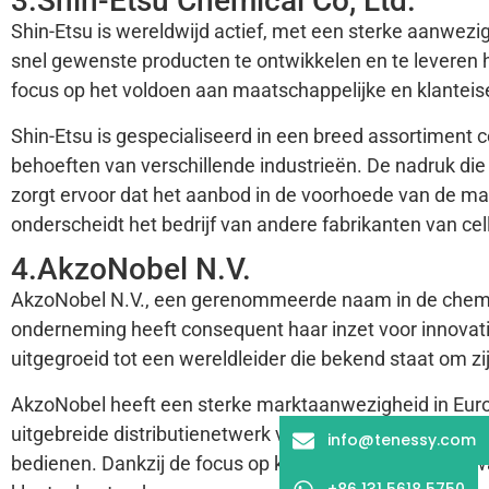
3.Shin-Etsu Chemical Co, Ltd.
Shin-Etsu is wereldwijd actief, met een sterke aanwezi
snel gewenste producten te ontwikkelen en te leveren h
focus op het voldoen aan maatschappelijke en klanteis
Shin-Etsu is gespecialiseerd in een breed assortiment
behoeften van verschillende industrieën. De nadruk die
zorgt ervoor dat het aanbod in de voorhoede van de markt
onderscheidt het bedrijf van andere fabrikanten van cel
4.AkzoNobel N.V.
AkzoNobel N.V., een gerenommeerde naam in de chemisch
onderneming heeft consequent haar inzet voor innovati
uitgegroeid tot een wereldleider die bekend staat om z
AkzoNobel heeft een sterke marktaanwezigheid in Europ
uitgebreide distributienetwerk van de onderneming mak
info@tenessy.com
bedienen. Dankzij de focus op klanttevredenheid en kwa
+86 131 5618 5750