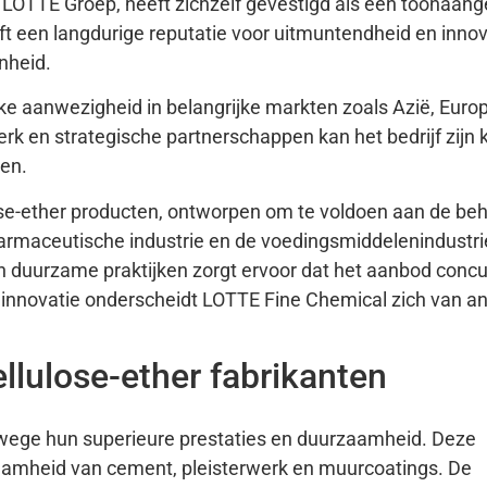
LOTTE Groep, heeft zichzelf gevestigd als een toonaan
eft een langdurige reputatie voor uitmuntendheid en innov
nheid.
ke aanwezigheid in belangrijke markten zoals Azië, Euro
rk en strategische partnerschappen kan het bedrijf zijn 
den.
ose-ether producten, ontworpen om te voldoen aan de be
farmaceutische industrie en de voedingsmiddelenindustri
en duurzame praktijken zorgt ervoor dat het aanbod conc
en innovatie onderscheidt LOTTE Fine Chemical zich van a
ellulose-ether fabrikanten
nwege hun superieure prestaties en duurzaamheid. Deze
aamheid van cement, pleisterwerk en muurcoatings. De