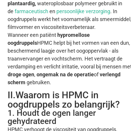
plantaardig,
wateroplosbaar polymeer gebruikt in
de
farmaceutisch
en
persoonlijke verzorging
. In
oogdruppels werkt het voornamelijk als smeermiddel
filmvormer en viscositeitsverbeteraar.
Wanneer een patiënt
hypromellose
oogdruppels
HPMC helpt bij het vormen van een dun,
beschermend laagje over het oogoppervlak - als
traanvervanger en vochtscherm. Het vertraagt de
verdamping en verlicht irritatie, vooral bij mensen me
droge ogen
,
ongemak na de operatie
of
verlengd
scherm
gebruiken.
II.Waarom is HPMC in
oogdruppels zo belangrijk?
1. Houdt de ogen langer
gehydrateerd
HPMC verhoogt de viscositeit van oogdruppels,