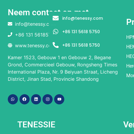
Neem contact op met
info@tenessy.com
P
info@tenessy.com
+86 131 5618 5750
+86 131 56185750
HP
+86 131 5618 5750
www.tenessy.com
HE
HE
Kamer 1523, Gebouw 1 en Gebouw 2, Begane
Grond, Commercieel Gebouw, Rongsheng Times
Her
International Plaza, Nr. 9 Beiyuan Straat, Licheng
Mor
District, Jinan Stad, Provincie Shandong
TENESSIE
Ve