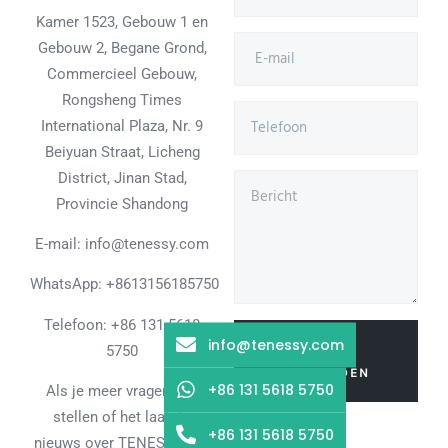
Kamer 1523, Gebouw 1 en
Gebouw 2, Begane Grond,
Commercieel Gebouw,
Rongsheng Times
International Plaza, Nr. 9
Beiyuan Straat, Licheng
District, Jinan Stad,
Provincie Shandong
E-mail: info@tenessy.com
WhatsApp:
+8613156185750
Telefoon: +86 131 5618
info@tenessy.com
BERICHT
5750
VERZENDEN
+86 131 5618 5750
Als je meer vragen wilt
stellen of het laatste
+86 131 5618 5750
nieuws over TENESSY wilt