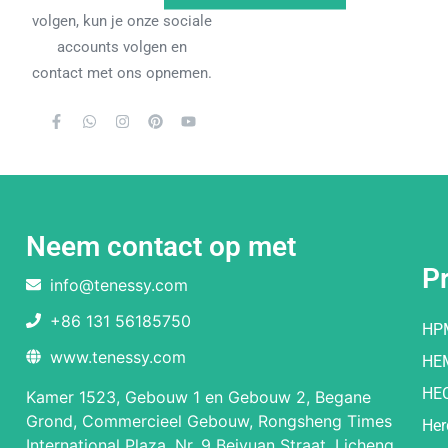
volgen, kun je onze sociale
accounts volgen en
contact met ons opnemen.
Neem contact op met
P
info@tenessy.com
+86 131 56185750
HP
www.tenessy.com
HE
HE
Kamer 1523, Gebouw 1 en Gebouw 2, Begane
Grond, Commercieel Gebouw, Rongsheng Times
Her
International Plaza, Nr. 9 Beiyuan Straat, Licheng