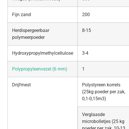
Fijn zand
200
Herdispergeerbaar
8-15
polymeerpoeder
Hydroxypropylmethylcellulose
3-4
Polypropyleenvezel (6 mm)
1
Drijfmest
Polystyreen korrels
(25kg poeder per zak,
0,1-0,15m3)
Verglaasde
microbolletjes (25 kg
poeder per zak, 10-13